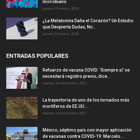
microbiano
jueves 15 enero, 2026
¿La Melatonina Daña el Corazón? Un Estudio
que Despierta Dudas, No...
jueves 15 enero, 2026
ENTRADAS POPULARES
Refuerzo de vacuna COVID: ‘Siempre sí’ se
necesitará registro previo, dice...
martes 14 diciembre, 2021
La trayectoria de uno de los tornados más
mortíferos de EE.UU....
martes 14 diciembre, 2021
México, séptimo país con mayor aplicación
de vacunas contra COVID-19: Marcelo...