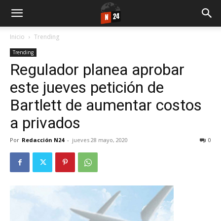
Inicio
Trending
Trending
Regulador planea aprobar
este jueves petición de
Bartlett de aumentar costos
a privados
Por
Redacción N24
-
jueves 28 mayo, 2020
0