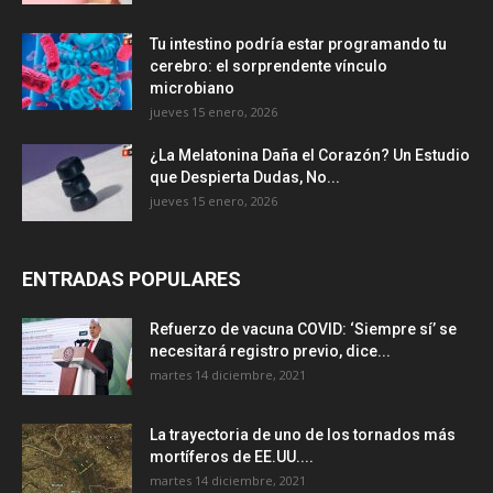
Tu intestino podría estar programando tu
cerebro: el sorprendente vínculo
microbiano
jueves 15 enero, 2026
¿La Melatonina Daña el Corazón? Un Estudio
que Despierta Dudas, No...
jueves 15 enero, 2026
ENTRADAS POPULARES
Refuerzo de vacuna COVID: ‘Siempre sí’ se
necesitará registro previo, dice...
martes 14 diciembre, 2021
La trayectoria de uno de los tornados más
mortíferos de EE.UU....
martes 14 diciembre, 2021