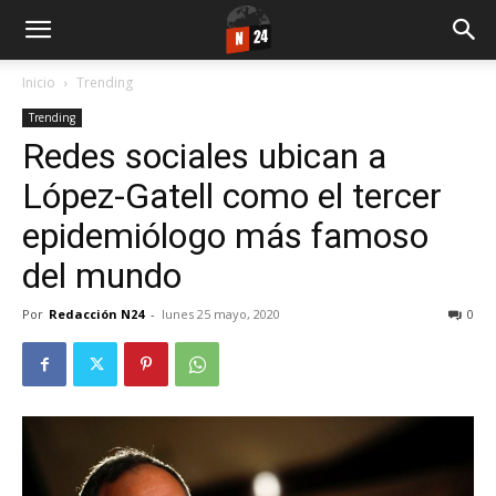
Inicio
Trending
Trending
Redes sociales ubican a
López-Gatell como el tercer
epidemiólogo más famoso
del mundo
Por
Redacción N24
-
lunes 25 mayo, 2020
0