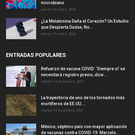
microbiano
jueves 15 enero, 2026
¿La Melatonina Daña el Corazón? Un Estudio
que Despierta Dudas, No...
jueves 15 enero, 2026
ENTRADAS POPULARES
Refuerzo de vacuna COVID: ‘Siempre sí’ se
necesitará registro previo, dice...
martes 14 diciembre, 2021
La trayectoria de uno de los tornados más
mortíferos de EE.UU....
martes 14 diciembre, 2021
México, séptimo país con mayor aplicación
de vacunas contra COVID-19: Marcelo...