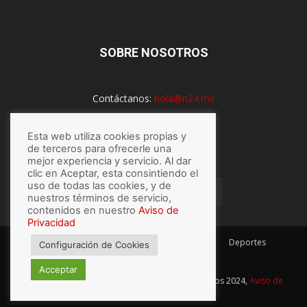
SOBRE NOSOTROS
Contáctanos:
hola@n24.mx
Esta web utiliza cookies propias y
SÍGUENOS
de terceros para ofrecerle una
mejor experiencia y servicio. Al dar
clic en Aceptar, esta consintiendo el
uso de todas las cookies, y de
nuestros términos de servicio,
contenidos en nuestro
Aviso de
Privacidad
México
Mundo
Economía
Salud
Tech
Deportes
Configuración de Cookies
Espectaculos
Lo último
Acceptar
© Hecho con
por N24.mx, Derechos Reservados 2024,
Aviso de
privacidad