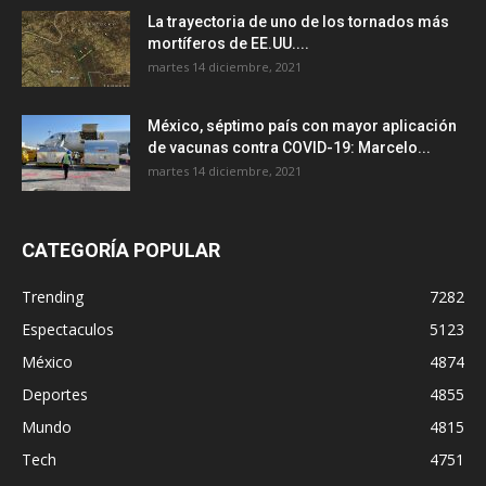
La trayectoria de uno de los tornados más
mortíferos de EE.UU....
martes 14 diciembre, 2021
México, séptimo país con mayor aplicación
de vacunas contra COVID-19: Marcelo...
martes 14 diciembre, 2021
CATEGORÍA POPULAR
Trending
7282
Espectaculos
5123
México
4874
Deportes
4855
Mundo
4815
Tech
4751