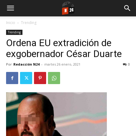
Inicio
Trending
Trending
Ordena EU extradición de
exgobernador César Duarte
Por
Redacción N24
-
martes 26 enero, 2021
0