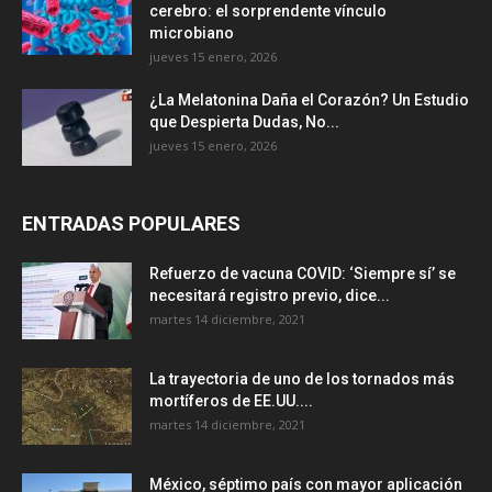
cerebro: el sorprendente vínculo
microbiano
jueves 15 enero, 2026
¿La Melatonina Daña el Corazón? Un Estudio
que Despierta Dudas, No...
jueves 15 enero, 2026
ENTRADAS POPULARES
Refuerzo de vacuna COVID: ‘Siempre sí’ se
necesitará registro previo, dice...
martes 14 diciembre, 2021
La trayectoria de uno de los tornados más
mortíferos de EE.UU....
martes 14 diciembre, 2021
México, séptimo país con mayor aplicación