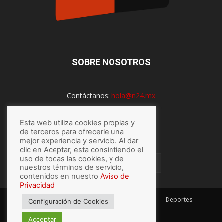
SOBRE NOSOTROS
Contáctanos:
hola@n24.mx
Esta web utiliza cookies propias y
SÍGUENOS
de terceros para ofrecerle una
mejor experiencia y servicio. Al dar
clic en Aceptar, esta consintiendo el
uso de todas las cookies, y de
nuestros términos de servicio,
contenidos en nuestro
Aviso de
Privacidad
México
Mundo
Economía
Salud
Tech
Deportes
Configuración de Cookies
Espectaculos
Lo último
Acceptar