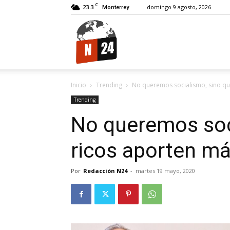
C
23.3
domingo 9 agosto, 2026
Monterrey
N24.
Inicio
Trending
No queremos socialismo, sino qu
Trending
No queremos soc
ricos aporten m
Por
Redacción N24
-
martes 19 mayo, 2020