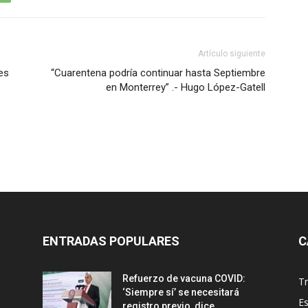
Artículo siguiente
es
“Cuarentena podría continuar hasta Septiembre
en Monterrey” .- Hugo López-Gatell
ENTRADAS POPULARES
C
Refuerzo de vacuna COVID:
T
‘Siempre sí’ se necesitará
E
registro previo, dice...