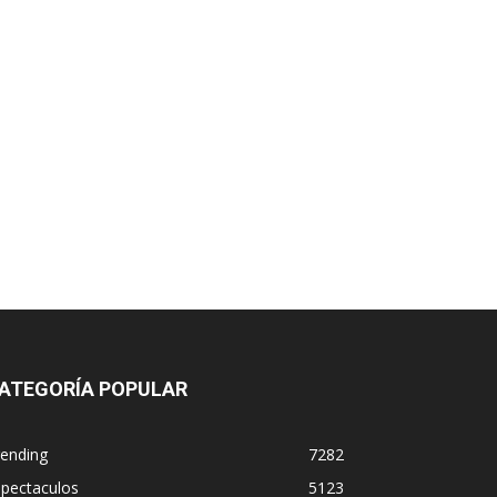
ATEGORÍA POPULAR
rending
7282
spectaculos
5123