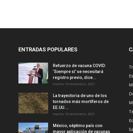
ENTRADAS POPULARES
C
Refuerzo de vacuna COVID:
T
‘Siempre sí’ se necesitará
E
registro previo, dice...
martes 14 diciembre, 2021
M
D
La trayectoria de uno de los
tornados más mortíferos de
M
EE.UU....
T
martes 14 diciembre, 2021
E
México, séptimo país con
Sa
mayor aplicación de vacunas