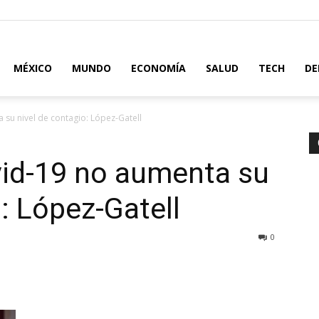
MÉXICO
MUNDO
ECONOMÍA
SALUD
TECH
DE
 su nivel de contagio: López-Gatell
vid-19 no aumenta su
: López-Gatell
0