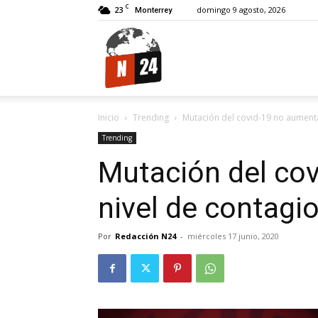
C
23
domingo 9 agosto, 2026
Monterrey
N24.
Inicio
Trending
Mutación del covid-19 no aumenta
Trending
Mutación del co
nivel de contagio
Por
Redacción N24
-
miércoles 17 junio, 2020