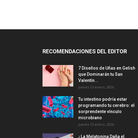
RECOMENDACIONES DEL EDITOR
7 Diseños de Uñas en Gelish
que Dominarán tu San
Valentín...
jueves 15 enero, 2026
Tu intestino podría estar
programando tu cerebro: el
sorprendente vínculo
microbiano
jueves 15 enero, 2026
¿La Melatonina Daña el