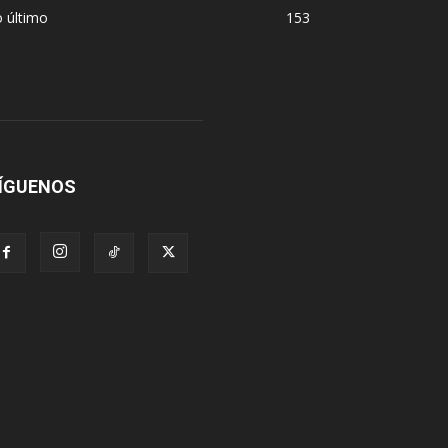
 último
153
ÍGUENOS