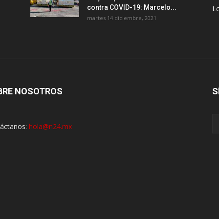
contra COVID-19: Marcelo...
Lo
martes 14 diciembre, 2021
BRE NOSOTROS
S
áctanos:
hola@n24.mx