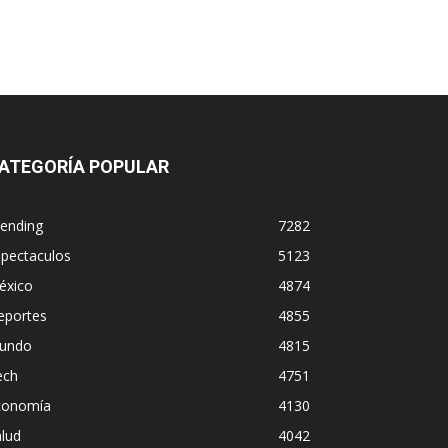
ATEGORÍA POPULAR
rending
7282
spectaculos
5123
éxico
4874
eportes
4855
undo
4815
ech
4751
conomía
4130
lud
4042