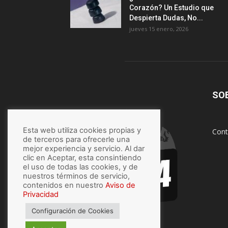
Corazón? Un Estudio que
Despierta Dudas, No...
jueves 15 enero, 2026
SO
Esta web utiliza cookies propias y
Cont
de terceros para ofrecerle una
mejor experiencia y servicio. Al dar
clic en Aceptar, esta consintiendo
el uso de todas las cookies, y de
nuestros términos de servicio,
contenidos en nuestro
Aviso de
Privacidad
Configuración de Cookies