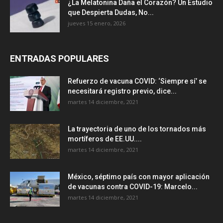
¿La Melatonina Daña el Corazón? Un Estudio
que Despierta Dudas, No...
jueves 15 enero, 2026
ENTRADAS POPULARES
Refuerzo de vacuna COVID: ‘Siempre sí’ se
necesitará registro previo, dice...
martes 14 diciembre, 2021
La trayectoria de uno de los tornados más
mortíferos de EE.UU....
martes 14 diciembre, 2021
México, séptimo país con mayor aplicación
de vacunas contra COVID-19: Marcelo...
martes 14 diciembre, 2021