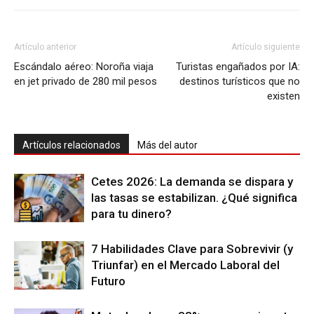
Artículo anterior
Artículo siguiente
Escándalo aéreo: Noroña viaja
Turistas engañados por IA:
en jet privado de 280 mil pesos
destinos turísticos que no
existen
Artículos relacionados
Más del autor
Cetes 2026: La demanda se dispara y
las tasas se estabilizan. ¿Qué significa
para tu dinero?
7 Habilidades Clave para Sobrevivir (y
Triunfar) en el Mercado Laboral del
Futuro