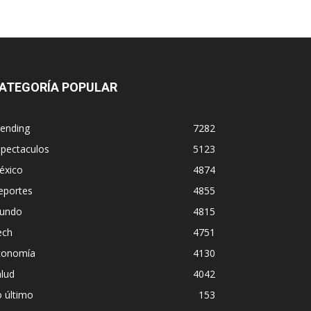
ATEGORÍA POPULAR
rending
7282
spectaculos
5123
éxico
4874
eportes
4855
undo
4815
ech
4751
conomía
4130
lud
4042
 último
153