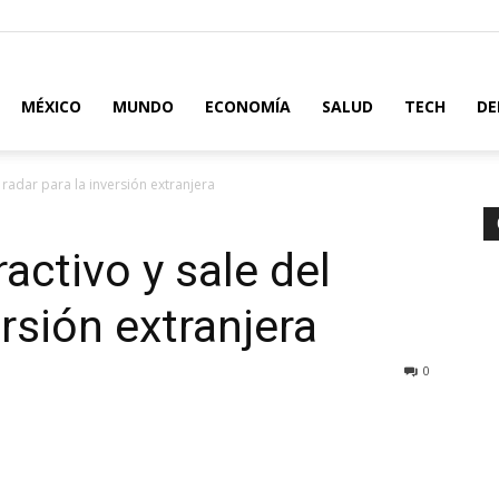
MÉXICO
MUNDO
ECONOMÍA
SALUD
TECH
DE
 radar para la inversión extranjera
activo y sale del
ersión extranjera
0