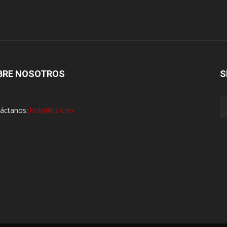
BRE NOSOTROS
S
áctanos:
hola@n24.mx