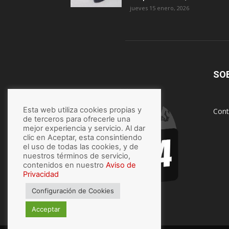
jueves 15 enero, 2026
SO
Esta web utiliza cookies propias y
Cont
de terceros para ofrecerle una
mejor experiencia y servicio. Al dar
clic en Aceptar, esta consintiendo
el uso de todas las cookies, y de
nuestros términos de servicio,
contenidos en nuestro
Aviso de
Privacidad
Configuración de Cookies
Acceptar