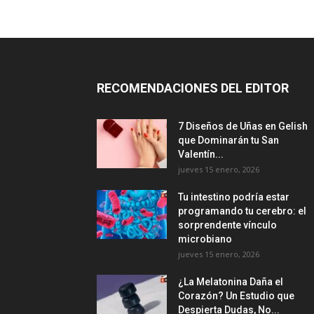
RECOMENDACIONES DEL EDITOR
7 Diseños de Uñas en Gelish
que Dominarán tu San
Valentín...
jueves 15 enero, 2026
Tu intestino podría estar
programando tu cerebro: el
sorprendente vínculo
microbiano
jueves 15 enero, 2026
¿La Melatonina Daña el
Corazón? Un Estudio que
Despierta Dudas, No...