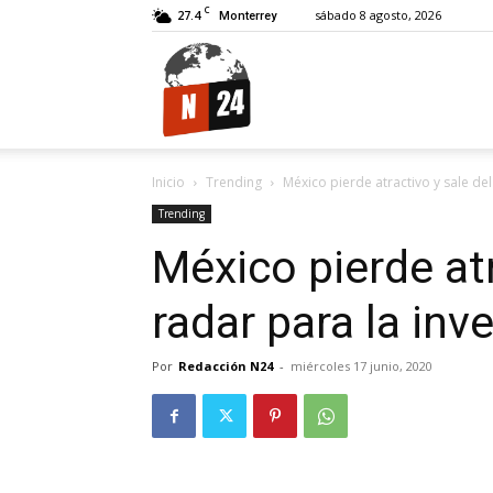
C
27.4
sábado 8 agosto, 2026
Monterrey
N24.
Inicio
Trending
México pierde atractivo y sale del
Trending
México pierde atr
radar para la inv
Por
Redacción N24
-
miércoles 17 junio, 2020