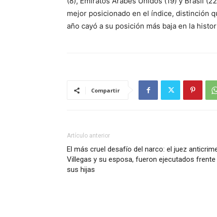
(8), Emiratos Árabes Unidos (19) y Brasil 
mejor posicionado en el índice, distinción
año cayó a su posición más baja en la histori
Compartir
Artículo anterior
El más cruel desafío del narco: el juez anticrim
Villegas y su esposa, fueron ejecutados frente
sus hijas