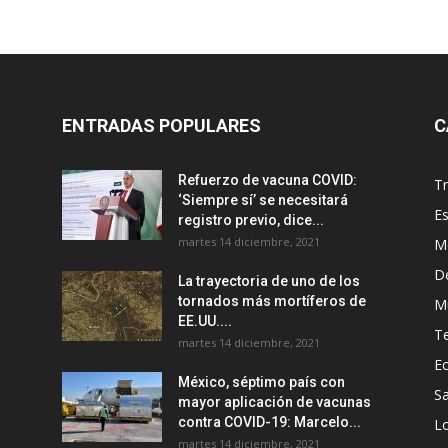
ENTRADAS POPULARES
C
Refuerzo de vacuna COVID:
T
‘Siempre sí’ se necesitará
E
registro previo, dice...
martes 14 diciembre, 2021
M
D
La trayectoria de uno de los
tornados más mortíferos de
M
EE.UU....
T
martes 14 diciembre, 2021
E
México, séptimo país con
Sa
mayor aplicación de vacunas
contra COVID-19: Marcelo...
Lo
martes 14 diciembre, 2021