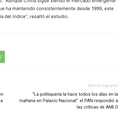
(22). “Aunque China sigue siendo el mercado emergente
 que ha mantenido consistentemente desde 1999, este
a del índice”, resaltó el estudio.
Artículo siguiente
en
“La politiquería la hace todos los días en la
 a
mañana en Palacio Nacional”: el PAN respondió a
las críticas de AMLO