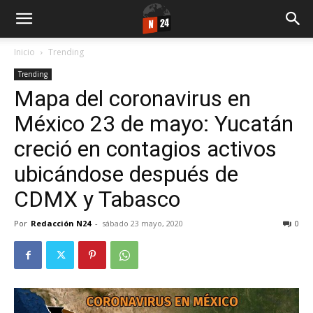
Inicio
Trending
Trending
Mapa del coronavirus en
México 23 de mayo: Yucatán
creció en contagios activos
ubicándose después de
CDMX y Tabasco
Por
Redacción N24
-
sábado 23 mayo, 2020
0