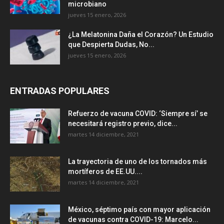
microbiano
jueves 15 enero, 2026
¿La Melatonina Daña el Corazón? Un Estudio
que Despierta Dudas, No...
jueves 15 enero, 2026
ENTRADAS POPULARES
Refuerzo de vacuna COVID: ‘Siempre sí’ se
necesitará registro previo, dice...
martes 14 diciembre, 2021
La trayectoria de uno de los tornados más
mortíferos de EE.UU....
martes 14 diciembre, 2021
México, séptimo país con mayor aplicación
de vacunas contra COVID-19: Marcelo...