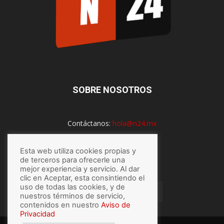
SOBRE NOSOTROS
Contáctanos:
hola@n24.mx
Esta web utiliza cookies propias y
SÍGUENOS
de terceros para ofrecerle una
mejor experiencia y servicio. Al dar
clic en Aceptar, esta consintiendo el
uso de todas las cookies, y de
nuestros términos de servicio,
contenidos en nuestro
Aviso de
Privacidad