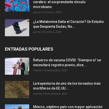
cerebro: el sorprendente vínculo
microbiano
jueves 15 enero, 2026
¿La Melatonina Daña el Corazón? Un Estudio
que Despierta Dudas, No...
jueves 15 enero, 2026
ENTRADAS POPULARES
Refuerzo de vacuna COVID: ‘Siempre sí’ se
necesitará registro previo, dice...
martes 14 diciembre, 2021
La trayectoria de uno de los tornados más
mortíferos de EE.UU....
martes 14 diciembre, 2021
México, séptimo país con mayor aplicación