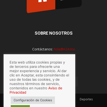
SOBRE NOSOTROS
Contáctanos:
hola@n24.mx
Esta web utiliza cookies propias y
de terceros para ofrecerle una
SÍGUENOS
mejor experiencia y servicio. Al dar
clic en Aceptar, esta consintiendo el
uso de todas las cookies, y de
nuestros términos de servicio,
contenidos en nuestro
Aviso de
Privacidad
México
Mundo
Economía
Salud
Tech
Deportes
Configuración de Cookies
Espectaculos
Lo último