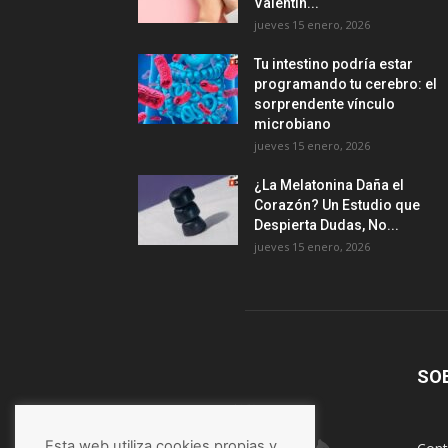
Valentín...
jueves 15 enero, 2026
Tu intestino podría estar
programando tu cerebro: el
sorprendente vínculo
microbiano
jueves 15 enero, 2026
¿La Melatonina Daña el
Corazón? Un Estudio que
Despierta Dudas, No...
jueves 15 enero, 2026
SO
Esta web utiliza cookies propias y