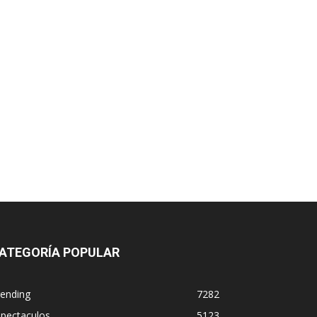
ATEGORÍA POPULAR
rending
7282
spectaculos
5123