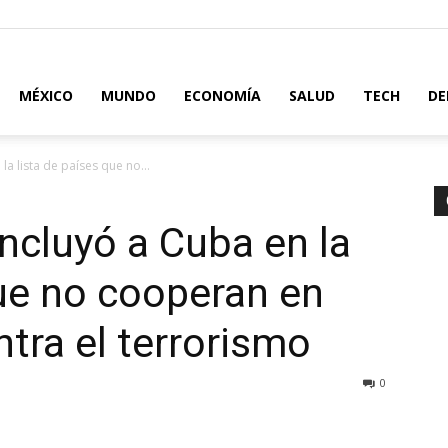
MÉXICO
MUNDO
ECONOMÍA
SALUD
TECH
DE
a lista de países que no...
ncluyó a Cuba en la
que no cooperan en
ntra el terrorismo
0