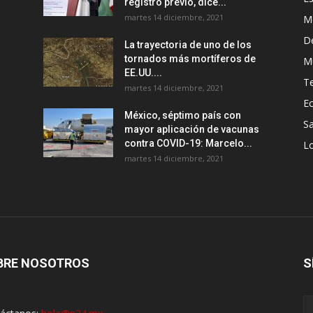
registro previo, dice...
martes 14 diciembre, 2021
M
D
La trayectoria de uno de los
tornados más mortíferos de
M
EE.UU....
T
martes 14 diciembre, 2021
E
México, séptimo país con
Sa
mayor aplicación de vacunas
contra COVID-19: Marcelo...
Lo
martes 14 diciembre, 2021
BRE NOSOTROS
S