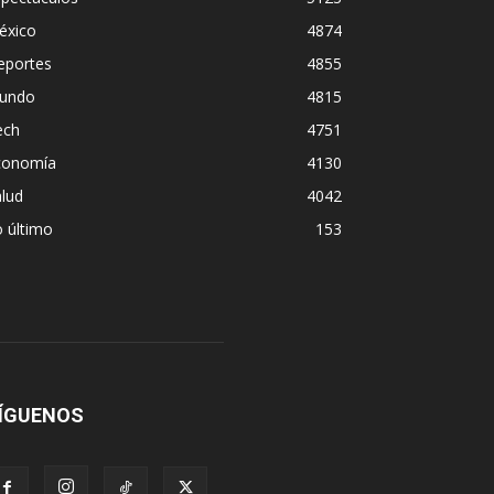
éxico
4874
eportes
4855
undo
4815
ech
4751
conomía
4130
lud
4042
 último
153
ÍGUENOS