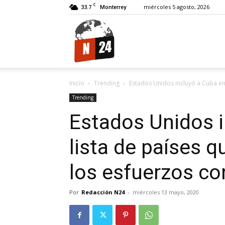
C
33.7
miércoles 5 agosto, 2026
Monterrey
N24.
Inicio
Trending
Estados Unidos incluyó a Cuba en l
Trending
Estados Unidos i
lista de países 
los esfuerzos co
Por
Redacción N24
-
miércoles 13 mayo, 2020