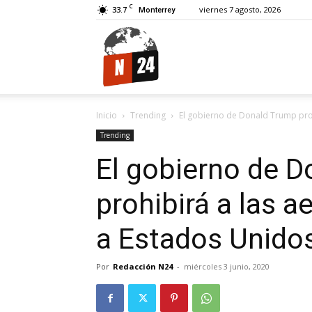
C
33.7
viernes 7 agosto, 2026
Monterrey
N24.
Inicio
Trending
El gobierno de Donald Trump prohi
Trending
El gobierno de 
prohibirá a las a
a Estados Unido
Por
Redacción N24
-
miércoles 3 junio, 2020