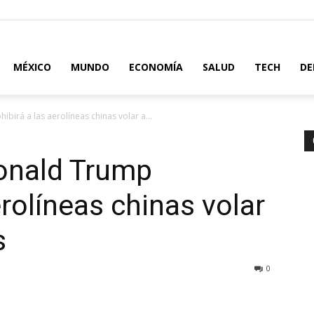
MÉXICO
MUNDO
ECONOMÍA
SALUD
TECH
DE
birá a las aerolíneas chinas volar a...
Donald Trump
erolíneas chinas volar
s
0