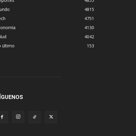
eportes
4855
undo
4815
ech
4751
conomía
4130
lud
4042
 último
153
ÍGUENOS