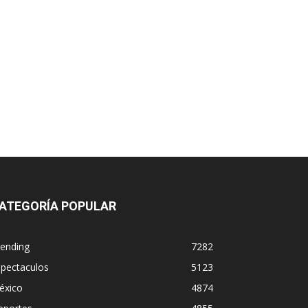
ATEGORÍA POPULAR
rending
7282
spectaculos
5123
éxico
4874