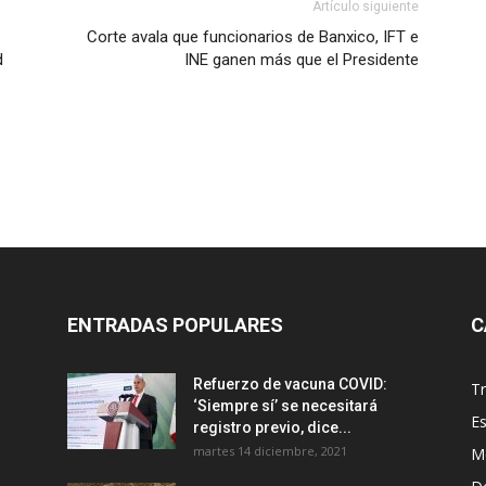
Artículo siguiente
Corte avala que funcionarios de Banxico, IFT e
d
INE ganen más que el Presidente
ENTRADAS POPULARES
C
Refuerzo de vacuna COVID:
T
‘Siempre sí’ se necesitará
E
registro previo, dice...
martes 14 diciembre, 2021
M