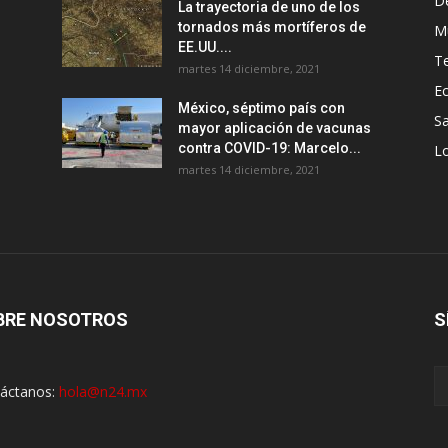
D
La trayectoria de uno de los
tornados más mortíferos de
M
EE.UU....
T
martes 14 diciembre, 2021
E
México, séptimo país con
Sa
mayor aplicación de vacunas
contra COVID-19: Marcelo...
Lo
martes 14 diciembre, 2021
BRE NOSOTROS
S
áctanos:
hola@n24.mx