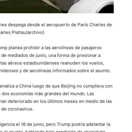
ines despega desde el aeropuerto de París Charles de
rles Platiau/archivo)
mp planea prohibir a las aerolíneas de pasajeros
r de mediados de junio, una forma de presionar a
istas aéreos estadounidenses reanuden los vuelos,
unidenses y de aerolíneas informados sobre el asunto.
enaliza a China luego de que Beijing no cumpliera con
as dos economías más grandes del mundo. Las
 han deteriorado en los últimos meses en medio de las
 de coronavirus.
igencia el 16 de junio, pero Trump podría adelantar la
re el asunto, hablando bajo condición de anonimato.