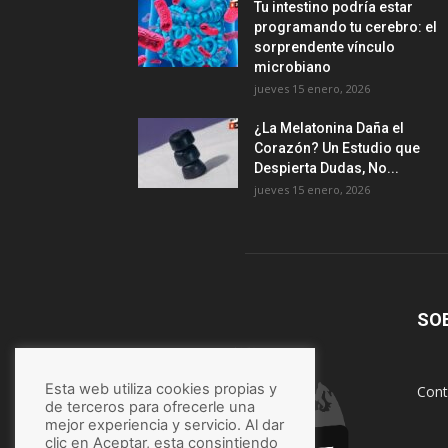
Tu intestino podría estar
programando tu cerebro: el
sorprendente vínculo
microbiano
jueves 15 enero, 2026
¿La Melatonina Daña el
Corazón? Un Estudio que
Despierta Dudas, No...
jueves 15 enero, 2026
SO
Esta web utiliza cookies propias y
Cont
de terceros para ofrecerle una
mejor experiencia y servicio. Al dar
clic en Aceptar, esta consintiendo