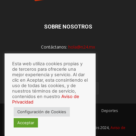
SOBRE NOSOTROS
Contáctanos:
hola@n24.mx
Esta web utiliza cookies propias y
SÍGUENOS
de terceros para ofrecerle una
mejor experiencia y servicio. Al dar
clic en Aceptar, esta consintiendo el
uso de todas las cookies, y de
nuestros términos de servicio,
contenidos en nuestro
Aviso de
Privacidad
México
Mundo
Economía
Salud
Tech
Deportes
Configuración de Cookies
Espectaculos
Lo último
Acceptar
© Hecho con
por N24.mx, Derechos Reservados 2024,
Aviso de
privacidad