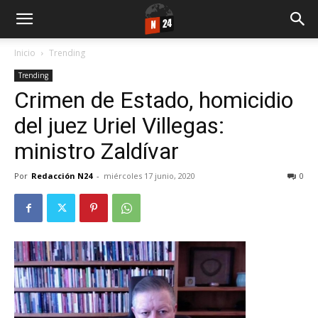
Inicio
Trending
Trending
Crimen de Estado, homicidio
del juez Uriel Villegas:
ministro Zaldívar
Por
Redacción N24
-
miércoles 17 junio, 2020
0