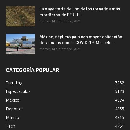
La trayectoria de uno de los tornados más
mortíferos de EE.UU....
martes 14 diciembre, 2021
México, séptimo país con mayor aplicación
de vacunas contra COVID-19: Marcelo...
martes 14 diciembre, 2021
CATEGORÍA POPULAR
Trending
7282
Espectaculos
5123
México
4874
Deportes
4855
Mundo
4815
Tech
4751