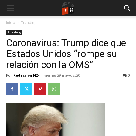
Inicio
Trending
Trending
Coronavirus: Trump dice que
Estados Unidos “rompe su
relación con la OMS”
Por
Redacción N24
-
viernes 29 mayo, 2020
0