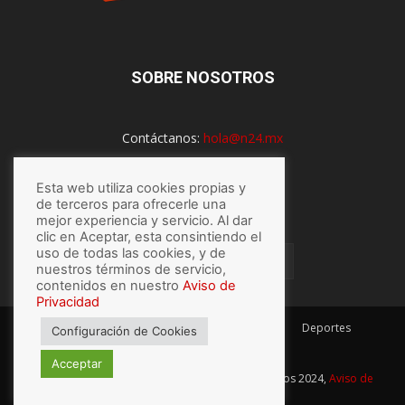
SOBRE NOSOTROS
Contáctanos:
hola@n24.mx
Esta web utiliza cookies propias y
SÍGUENOS
de terceros para ofrecerle una
mejor experiencia y servicio. Al dar
clic en Aceptar, esta consintiendo el
uso de todas las cookies, y de
nuestros términos de servicio,
contenidos en nuestro
Aviso de
Privacidad
México
Mundo
Economía
Salud
Tech
Deportes
Configuración de Cookies
Espectaculos
Lo último
Acceptar
© Hecho con
por N24.mx, Derechos Reservados 2024,
Aviso de
privacidad