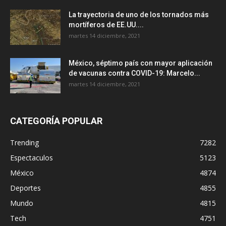
La trayectoria de uno de los tornados más
mortíferos de EE.UU....
martes 14 diciembre, 2021
México, séptimo país con mayor aplicación
de vacunas contra COVID-19: Marcelo...
martes 14 diciembre, 2021
CATEGORÍA POPULAR
Trending
7282
Espectaculos
5123
México
4874
Deportes
4855
Mundo
4815
Tech
4751