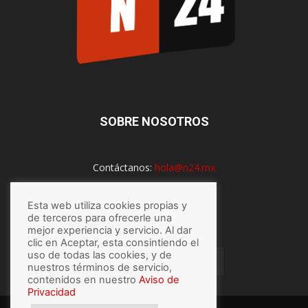
SOBRE NOSOTROS
Contáctanos:
hola@n24.mx
Esta web utiliza cookies propias y
SÍGUENOS
de terceros para ofrecerle una
mejor experiencia y servicio. Al dar
clic en Aceptar, esta consintiendo el
uso de todas las cookies, y de
nuestros términos de servicio,
contenidos en nuestro
Aviso de
Privacidad