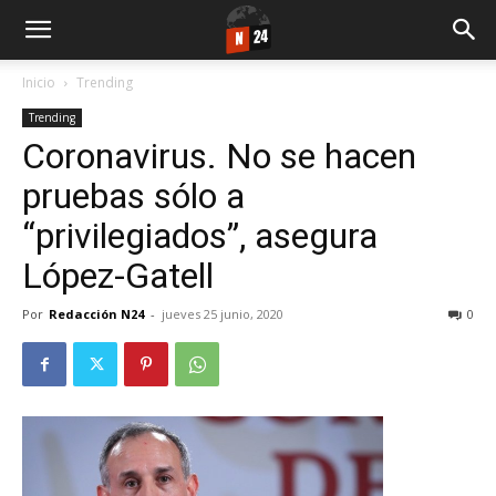
Inicio
Trending
Trending
Coronavirus. No se hacen
pruebas sólo a
“privilegiados”, asegura
López-Gatell
Por
Redacción N24
-
jueves 25 junio, 2020
0