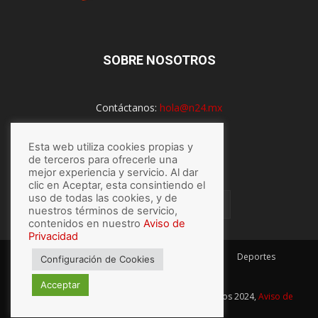
SOBRE NOSOTROS
Contáctanos:
hola@n24.mx
Esta web utiliza cookies propias y
SÍGUENOS
de terceros para ofrecerle una
mejor experiencia y servicio. Al dar
clic en Aceptar, esta consintiendo el
uso de todas las cookies, y de
nuestros términos de servicio,
contenidos en nuestro
Aviso de
Privacidad
México
Mundo
Economía
Salud
Tech
Deportes
Configuración de Cookies
Espectaculos
Lo último
Acceptar
© Hecho con
por N24.mx, Derechos Reservados 2024,
Aviso de
privacidad