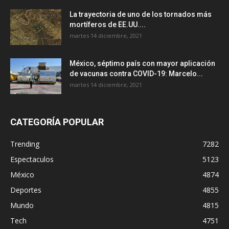
La trayectoria de uno de los tornados más
mortíferos de EE.UU....
martes 14 diciembre, 2021
México, séptimo país con mayor aplicación
de vacunas contra COVID-19: Marcelo...
martes 14 diciembre, 2021
CATEGORÍA POPULAR
Trending
7282
Espectaculos
5123
México
4874
Deportes
4855
Mundo
4815
Tech
4751