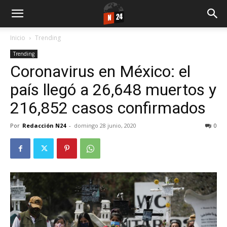
Inicio
Trending
Trending
Coronavirus en México: el
país llegó a 26,648 muertos y
216,852 casos confirmados
Por
Redacción N24
-
domingo 28 junio, 2020
0