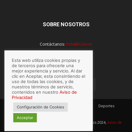
SOBRE NOSOTROS
Contáctanos:
hola@n24.mx
Esta web utiliza cookies propias y
SÍGUENOS
de terceros para ofrecerle una
mejor experiencia y servicio. Al dar
clic en Aceptar, esta consintiendo el
uso de todas las cookies, y de
nuestros términos de servicio,
contenidos en nuestro
Aviso de
Privacidad
México
Mundo
Economía
Salud
Tech
Deportes
Configuración de Cookies
Espectaculos
Lo último
Acceptar
© Hecho con
por N24.mx, Derechos Reservados 2024,
Aviso de
privacidad