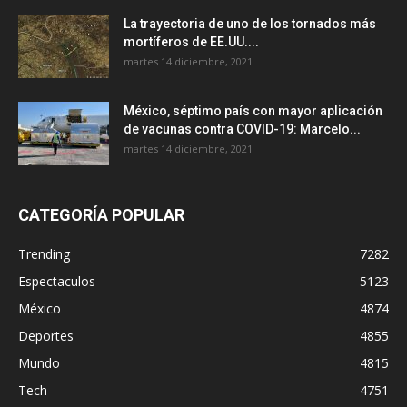
La trayectoria de uno de los tornados más
mortíferos de EE.UU....
martes 14 diciembre, 2021
México, séptimo país con mayor aplicación
de vacunas contra COVID-19: Marcelo...
martes 14 diciembre, 2021
CATEGORÍA POPULAR
Trending
7282
Espectaculos
5123
México
4874
Deportes
4855
Mundo
4815
Tech
4751