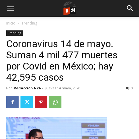
Inicio
Trending
Trending
Coronavirus 14 de mayo.
Suman 4 mil 477 muertes
por Covid en México; hay
42,595 casos
Por
Redacción N24
-
jueves 14 mayo, 2020
0