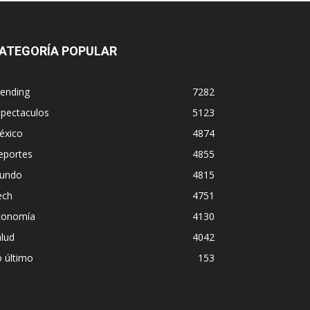
ATEGORÍA POPULAR
rending
7282
spectaculos
5123
éxico
4874
eportes
4855
undo
4815
ech
4751
conomía
4130
lud
4042
 último
153