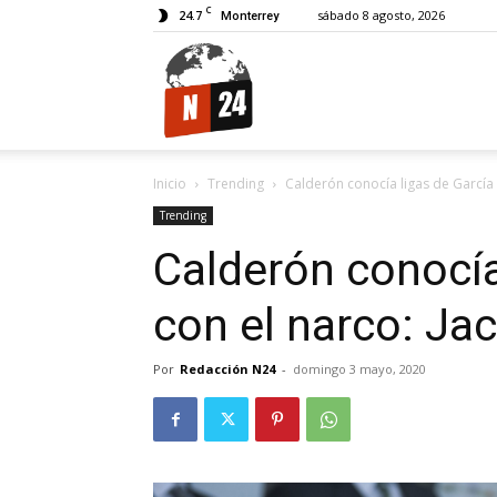
C
24.7
sábado 8 agosto, 2026
Monterrey
N24.
Inicio
Trending
Calderón conocía ligas de García
Trending
Calderón conocía
con el narco: Ja
Por
Redacción N24
-
domingo 3 mayo, 2020