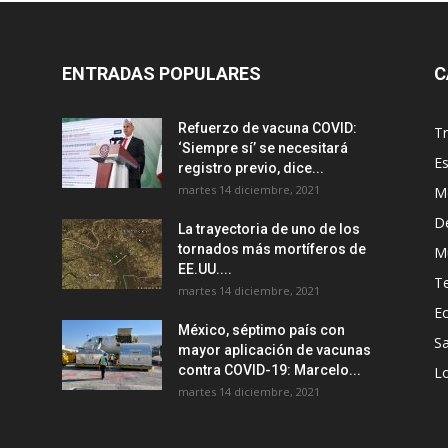
ENTRADAS POPULARES
C
Refuerzo de vacuna COVID:
T
‘Siempre sí’ se necesitará
E
registro previo, dice...
martes 14 diciembre, 2021
M
D
La trayectoria de uno de los
tornados más mortíferos de
M
EE.UU....
T
martes 14 diciembre, 2021
E
México, séptimo país con
Sa
mayor aplicación de vacunas
contra COVID-19: Marcelo...
Lo
martes 14 diciembre, 2021