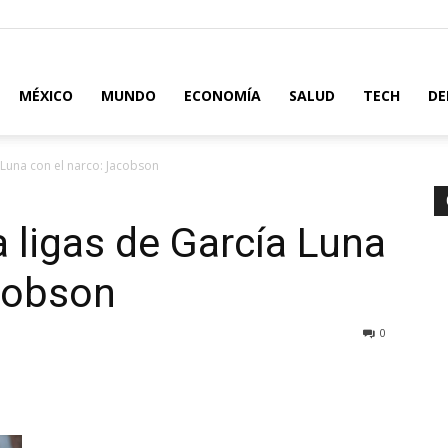
MÉXICO
MUNDO
ECONOMÍA
SALUD
TECH
DE
 Luna con el narco: Jacobson
 ligas de García Luna
cobson
0