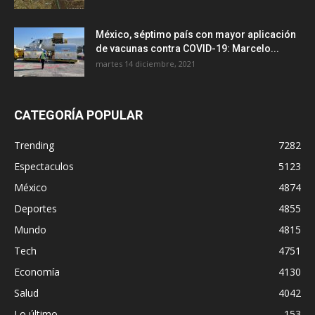
México, séptimo país con mayor aplicación
de vacunas contra COVID-19: Marcelo...
martes 14 diciembre, 2021
CATEGORÍA POPULAR
Trending
7282
Espectaculos
5123
México
4874
Deportes
4855
Mundo
4815
Tech
4751
Economía
4130
Salud
4042
Lo último
153