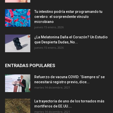
Tu intestino podría estar programando tu
cerebro: el sorprendente vínculo
microbiano
jueves 15 enero, 2026
¿La Melatonina Daña el Corazón? Un Estudio
que Despierta Dudas, No...
jueves 15 enero, 2026
ENTRADAS POPULARES
Refuerzo de vacuna COVID: ‘Siempre sí’ se
necesitará registro previo, dice...
martes 14 diciembre, 2021
La trayectoria de uno de los tornados más
mortíferos de EE.UU....
martes 14 diciembre, 2021