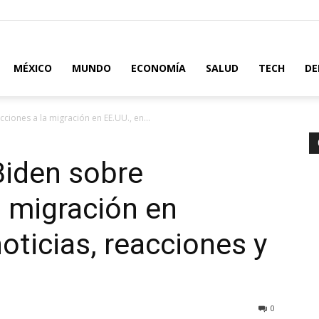
MÉXICO
MUNDO
ECONOMÍA
SALUD
TECH
DE
ciones a la migración en EE.UU., en...
Biden sobre
a migración en
noticias, reacciones y
0