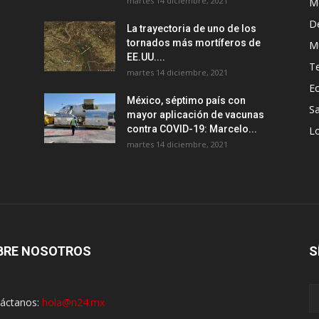
martes 14 diciembre, 2021
M
D
La trayectoria de uno de los
tornados más mortíferos de
M
EE.UU....
T
martes 14 diciembre, 2021
E
México, séptimo país con
Sa
mayor aplicación de vacunas
contra COVID-19: Marcelo...
Lo
martes 14 diciembre, 2021
BRE NOSOTROS
S
áctanos:
hola@n24.mx