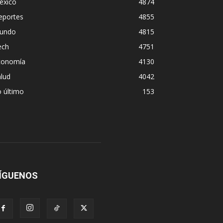
éxico
4874
eportes
4855
undo
4815
ech
4751
conomía
4130
lud
4042
 último
153
ÍGUENOS