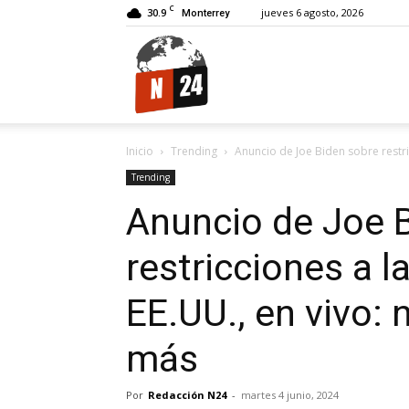
C
30.9
jueves 6 agosto, 2026
Monterrey
N24.
Inicio
Trending
Anuncio de Joe Biden sobre restric
Trending
Anuncio de Joe 
restricciones a l
EE.UU., en vivo: 
más
Por
Redacción N24
-
martes 4 junio, 2024