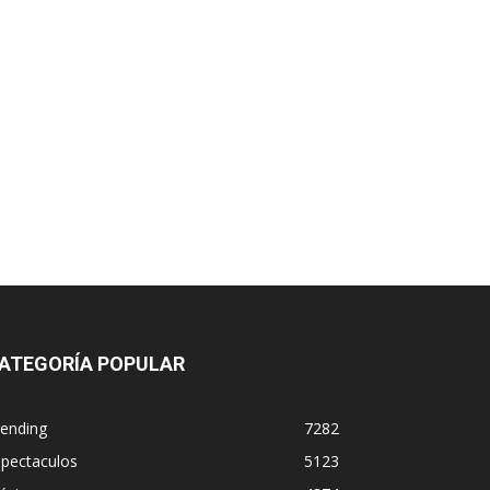
ATEGORÍA POPULAR
rending
7282
spectaculos
5123