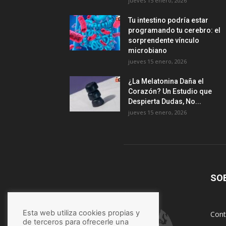
jueves 15 enero, 2026
Tu intestino podría estar
programando tu cerebro: el
sorprendente vínculo
microbiano
jueves 15 enero, 2026
¿La Melatonina Daña el
Corazón? Un Estudio que
Despierta Dudas, No...
jueves 15 enero, 2026
SO
Esta web utiliza cookies propias y
Cont
de terceros para ofrecerle una