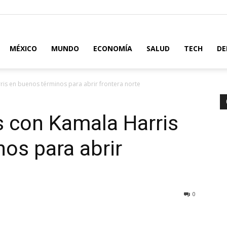
MÉXICO
MUNDO
ECONOMÍA
SALUD
TECH
DE
s en buenos términos para abrir frontera norte
 con Kamala Harris
os para abrir
0