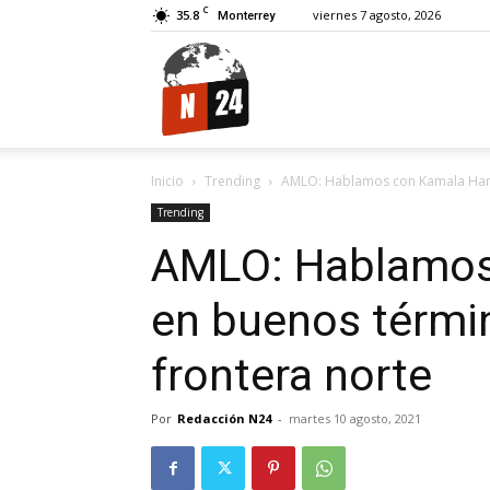
C
35.8
viernes 7 agosto, 2026
Monterrey
N24.
Inicio
Trending
AMLO: Hablamos con Kamala Harri
Trending
AMLO: Hablamos
en buenos términ
frontera norte
Por
Redacción N24
-
martes 10 agosto, 2021