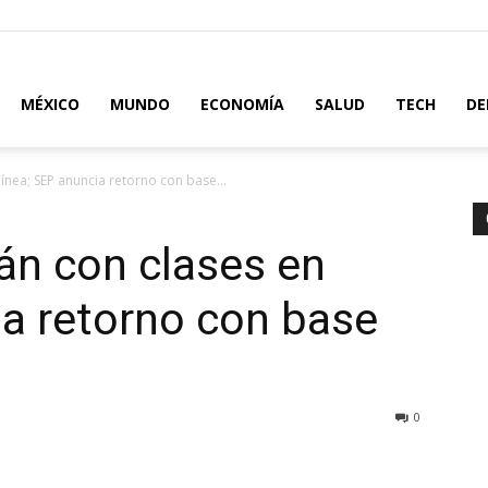
MÉXICO
MUNDO
ECONOMÍA
SALUD
TECH
DE
línea; SEP anuncia retorno con base...
án con clases en
ia retorno con base
0