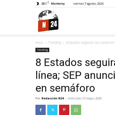
C
28.1
viernes 7 agosto, 2026
Monterrey
N24.
Inicio
Trending
8 Estados seguirán con clases en 
Trending
8 Estados seguir
línea; SEP anunc
en semáforo
Por
Redacción N24
-
miércoles 13 mayo, 2020