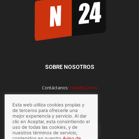
SOBRE NOSOTROS
Contáctanos:
hola@n24.mx
Esta web utiliza cookies propias y
SÍGUENOS
de terceros para ofrecerle una
mejor experiencia y servicio. Al dar
clic en Aceptar, esta consintiendo el
uso de todas las cookies, y de
nuestros términos de servicio,
contenidos en nuestro
Aviso de