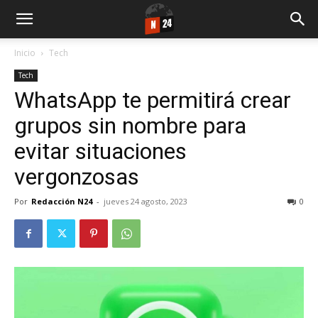
Inicio
Tech
Tech
WhatsApp te permitirá crear
grupos sin nombre para
evitar situaciones
vergonzosas
Por
Redacción N24
-
jueves 24 agosto, 2023
0