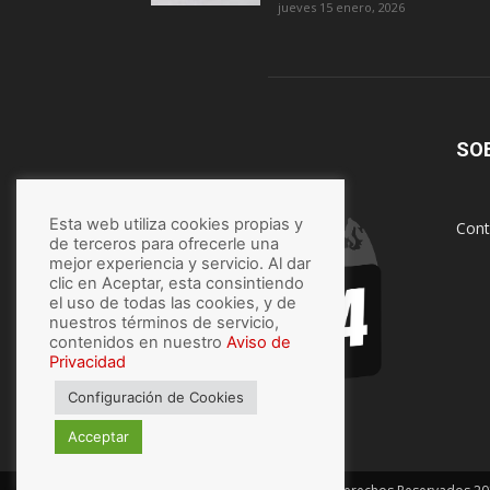
jueves 15 enero, 2026
SO
Esta web utiliza cookies propias y
Cont
de terceros para ofrecerle una
mejor experiencia y servicio. Al dar
clic en Aceptar, esta consintiendo
el uso de todas las cookies, y de
nuestros términos de servicio,
contenidos en nuestro
Aviso de
Privacidad
Configuración de Cookies
Acceptar