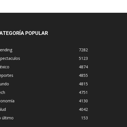
ATEGORÍA POPULAR
rending
7282
spectaculos
5123
éxico
4874
eportes
4855
undo
4815
ech
4751
conomía
4130
lud
4042
 último
153