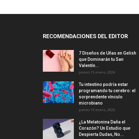
RECOMENDACIONES DEL EDITOR
7 Diseños de Uñas en Gelish
que Dominarán tu San
Valentín...
jueves 15 enero, 2026
Tu intestino podría estar
programando tu cerebro: el
sorprendente vínculo
microbiano
jueves 15 enero, 2026
¿La Melatonina Daña el
Corazón? Un Estudio que
Despierta Dudas, No...