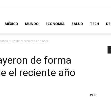
MÉXICO
MUNDO
ECONOMÍA
SALUD
TECH
DE
tica durante el reciente año fiscal
ayeron de forma
e el reciente año
0