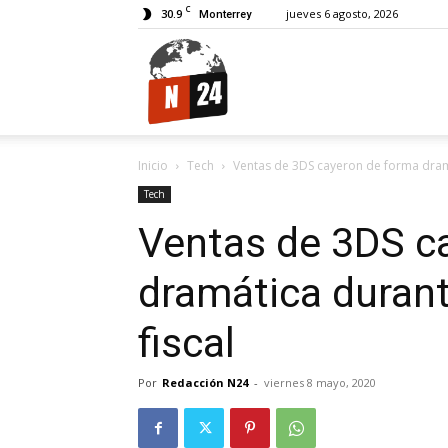
C
30.9
jueves 6 agosto, 2026
Monterrey
N24.
Inicio
Tech
Ventas de 3DS cayeron de forma dramá
Tech
Ventas de 3DS c
dramática durant
fiscal
Por
Redacción N24
-
viernes 8 mayo, 2020