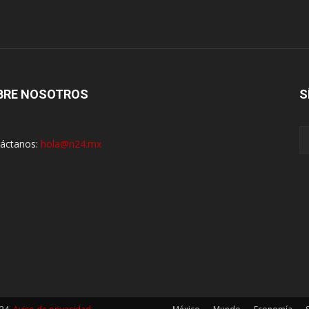
BRE NOSOTROS
S
áctanos:
hola@n24.mx