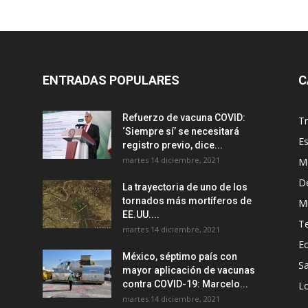
ENTRADAS POPULARES
C
Refuerzo de vacuna COVID:
T
‘Siempre sí’ se necesitará
E
registro previo, dice...
martes 14 diciembre, 2021
M
D
La trayectoria de uno de los
tornados más mortíferos de
M
EE.UU....
T
martes 14 diciembre, 2021
E
México, séptimo país con
Sa
mayor aplicación de vacunas
contra COVID-19: Marcelo...
Lo
martes 14 diciembre, 2021