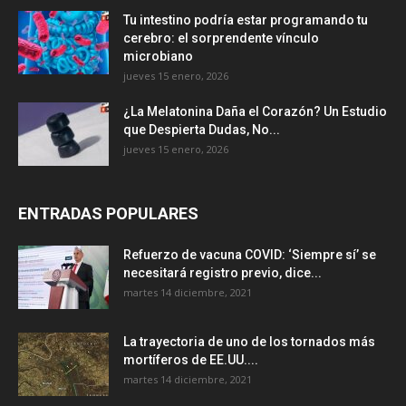
Tu intestino podría estar programando tu
cerebro: el sorprendente vínculo
microbiano
jueves 15 enero, 2026
¿La Melatonina Daña el Corazón? Un Estudio
que Despierta Dudas, No...
jueves 15 enero, 2026
ENTRADAS POPULARES
Refuerzo de vacuna COVID: ‘Siempre sí’ se
necesitará registro previo, dice...
martes 14 diciembre, 2021
La trayectoria de uno de los tornados más
mortíferos de EE.UU....
martes 14 diciembre, 2021