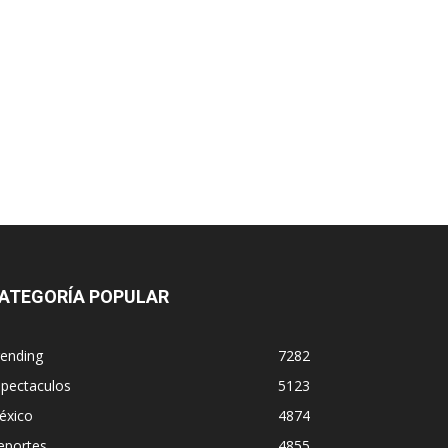
ATEGORÍA POPULAR
rending
7282
spectaculos
5123
éxico
4874
eportes
4855