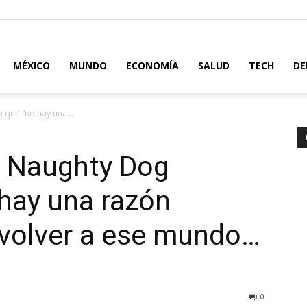
MÉXICO
MUNDO
ECONOMÍA
SALUD
TECH
DE
 que “no hay una...
: Naughty Dog
hay una razón
 volver a ese mundo…
0