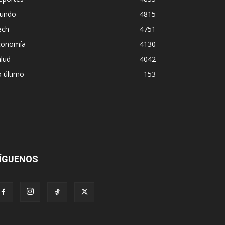
undo
4815
ech
4751
conomía
4130
lud
4042
 último
153
ÍGUENOS