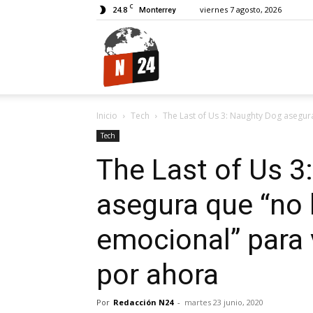
C
24.8
viernes 7 agosto, 2026
Monterrey
N24.
Inicio
Tech
The Last of Us 3: Naughty Dog asegura
Tech
The Last of Us 3
asegura que “no 
emocional” para
por ahora
Por
Redacción N24
-
martes 23 junio, 2020