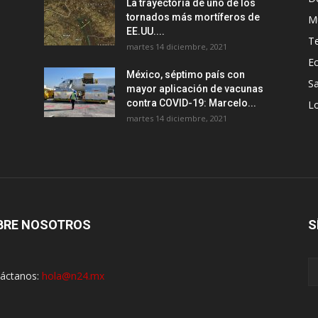
La trayectoria de uno de los
tornados más mortíferos de
M
EE.UU....
T
martes 14 diciembre, 2021
E
México, séptimo país con
Sa
mayor aplicación de vacunas
contra COVID-19: Marcelo...
Lo
martes 14 diciembre, 2021
BRE NOSOTROS
S
áctanos:
hola@n24.mx