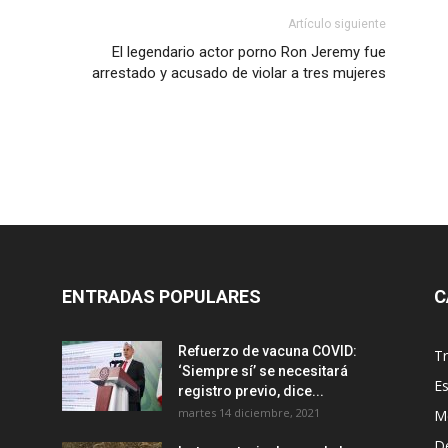
Artículo siguiente
El legendario actor porno Ron Jeremy fue
arrestado y acusado de violar a tres mujeres
ENTRADAS POPULARES
C
Refuerzo de vacuna COVID:
T
‘Siempre sí’ se necesitará
E
registro previo, dice...
martes 14 diciembre, 2021
M
D