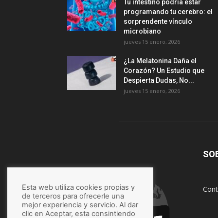
Tu intestino podría estar
programando tu cerebro: el
sorprendente vínculo
microbiano
jueves 15 enero, 2026
¿La Melatonina Daña el
Corazón? Un Estudio que
Despierta Dudas, No...
jueves 15 enero, 2026
SO
Esta web utiliza cookies propias y
Cont
de terceros para ofrecerle una
mejor experiencia y servicio. Al dar
clic en Aceptar, esta consintiendo