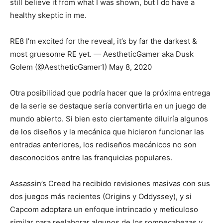
still believe it from what I was shown, but I do have a
healthy skeptic in me.
RE8 I’m excited for the reveal, it’s by far the darkest &
most gruesome RE yet. — AestheticGamer aka Dusk
Golem (@AestheticGamer1) May 8, 2020
Otra posibilidad que podría hacer que la próxima entrega
de la serie se destaque sería convertirla en un juego de
mundo abierto. Si bien esto ciertamente diluiría algunos
de los diseños y la mecánica que hicieron funcionar las
entradas anteriores, los rediseños mecánicos no son
desconocidos entre las franquicias populares.
Assassin’s Creed ha recibido revisiones masivas con sus
dos juegos más recientes (Origins y Oddyssey), y si
Capcom adoptara un enfoque intrincado y meticuloso
similar para reelaborar algunos de los rompecabezas y