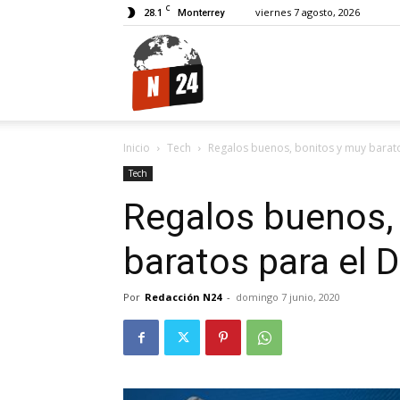
C
28.1
viernes 7 agosto, 2026
Monterrey
N24.
Inicio
Tech
Regalos buenos, bonitos y muy barato
Tech
Regalos buenos,
baratos para el D
Por
Redacción N24
-
domingo 7 junio, 2020