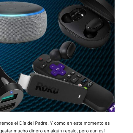
remos el Día del Padre. Y como en este momento es
astar mucho dinero en algún regalo, pero aun así