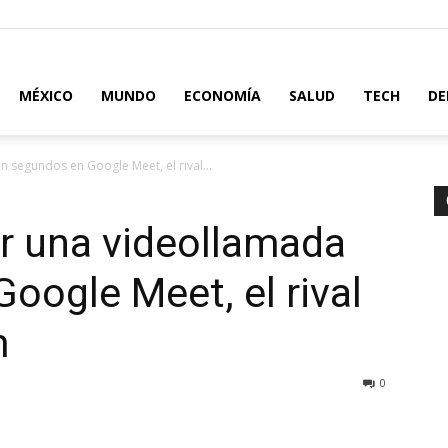
MÉXICO
MUNDO
ECONOMÍA
SALUD
TECH
DE
n segundos en Google Meet, el rival...
ar una videollamada
oogle Meet, el rival
m
0