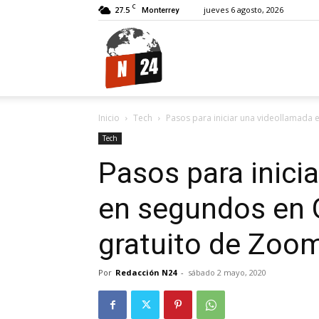
C
27.5
jueves 6 agosto, 2026
Monterrey
N24.
Inicio
Tech
Pasos para iniciar una videollamada e
Tech
Pasos para inici
en segundos en G
gratuito de Zoo
Por
Redacción N24
-
sábado 2 mayo, 2020