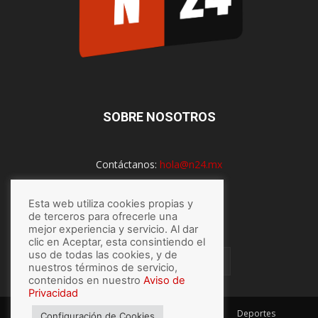
SOBRE NOSOTROS
Contáctanos:
hola@n24.mx
Esta web utiliza cookies propias y
SÍGUENOS
de terceros para ofrecerle una
mejor experiencia y servicio. Al dar
clic en Aceptar, esta consintiendo el
uso de todas las cookies, y de
nuestros términos de servicio,
contenidos en nuestro
Aviso de
Privacidad
México
Mundo
Economía
Salud
Tech
Deportes
Configuración de Cookies