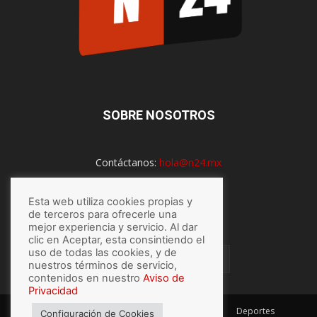
SOBRE NOSOTROS
Contáctanos:
hola@n24.mx
Esta web utiliza cookies propias y
de terceros para ofrecerle una
SÍGUENOS
mejor experiencia y servicio. Al dar
clic en Aceptar, esta consintiendo el
uso de todas las cookies, y de
nuestros términos de servicio,
contenidos en nuestro
Aviso de
Privacidad
México
Mundo
Economía
Salud
Tech
Deportes
Configuración de Cookies