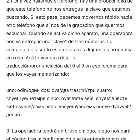
2.1 Una vez hallemos el telefono, hay una probabilidad de
que este telefono no nos entregue la clave que estamos
buscando. Si esto pasa, debemos movernos rápido hacia
otro telefono que sí nos de la grabación que quermos
escuchar. Cuando se activa dicho aparato, una operadora
nos va entregar una “clave” de tres números. Lo
complejo del asunto es que los tres digitos los pronuncia
en ruso. Acá te vamos a dejar la
traducción/pronunciación del 0 al 9 en ese idioma para
que los vayas memorizando:
uno: odin/один dos: dva/два tres: tri/три cuatro:
chyetirye/четыре cinco: pyatʲ/пять seis: shyestʲ/шесть
siete syemʲ/семь ocho: vosyemʲ/восемь nueve dyevyatʲ/
девять
3. La operadora tendrá un breve diálogo, luego nos dará
el código tras la confirmación que la entenderemos de