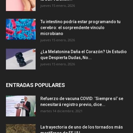
jueves 15 enero, 2026
Tu intestino podría estar programando tu
cerebro: el sorprendente vínculo
microbiano
jueves 15 enero, 2026
¿La Melatonina Daña el Corazón? Un Estudio
que Despierta Dudas, No...
jueves 15 enero, 2026
ENTRADAS POPULARES
Refuerzo de vacuna COVID: ‘Siempre sí’ se
necesitará registro previo, dice...
martes 14 diciembre, 2021
La trayectoria de uno de los tornados más
mortíferos de EE.UU....