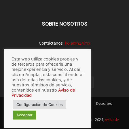
SOBRE NOSOTROS
Contáctanos:
hola@n24.mx
Esta web utiliza cookies propias y
SÍGUENOS
de terceros para ofrecerle una
mejor experiencia y servicio. Al dar
clic en Aceptar, esta consintiendo el
uso de todas las cookies, y de
nuestros términos de servicio,
contenidos en nuestro
Aviso de
Privacidad
México
Mundo
Economía
Salud
Tech
Deportes
Configuración de Cookies
Espectaculos
Lo último
Acceptar
© Hecho con
por N24.mx, Derechos Reservados 2024,
Aviso de
privacidad