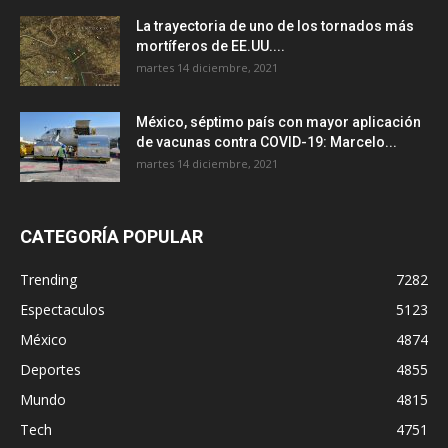
La trayectoria de uno de los tornados más
mortíferos de EE.UU....
martes 14 diciembre, 2021
México, séptimo país con mayor aplicación
de vacunas contra COVID-19: Marcelo...
martes 14 diciembre, 2021
CATEGORÍA POPULAR
Trending
7282
Espectaculos
5123
México
4874
Deportes
4855
Mundo
4815
Tech
4751