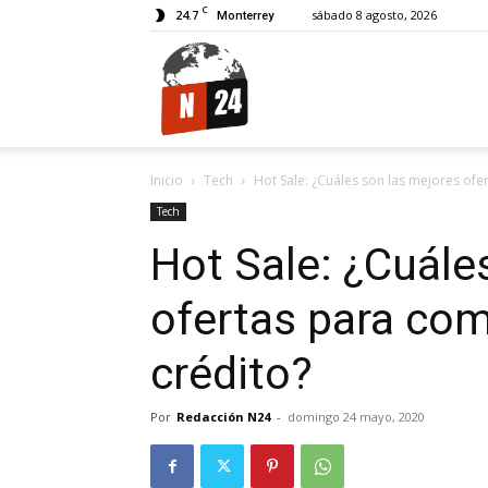
C
24.7
sábado 8 agosto, 2026
Monterrey
N24.
Inicio
Tech
Hot Sale: ¿Cuáles son las mejores ofer
Tech
Hot Sale: ¿Cuále
ofertas para com
crédito?
Por
Redacción N24
-
domingo 24 mayo, 2020