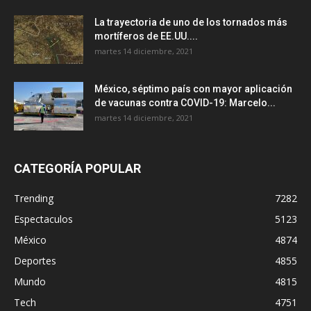
La trayectoria de uno de los tornados más
mortíferos de EE.UU....
martes 14 diciembre, 2021
México, séptimo país con mayor aplicación
de vacunas contra COVID-19: Marcelo...
martes 14 diciembre, 2021
CATEGORÍA POPULAR
Trending
7282
Espectaculos
5123
México
4874
Deportes
4855
Mundo
4815
Tech
4751