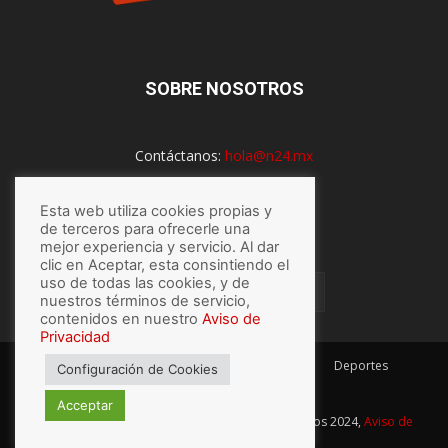
SOBRE NOSOTROS
Contáctanos:
hola@n24.mx
Esta web utiliza cookies propias y
SÍGUENOS
de terceros para ofrecerle una
mejor experiencia y servicio. Al dar
clic en Aceptar, esta consintiendo el
uso de todas las cookies, y de
nuestros términos de servicio,
contenidos en nuestro
Aviso de
Privacidad
México
Mundo
Economía
Salud
Tech
Deportes
Configuración de Cookies
Espectaculos
Lo último
Acceptar
© Hecho con
por N24.mx, Derechos Reservados 2024,
Aviso de
privacidad