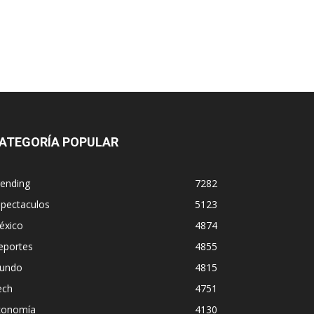
ATEGORÍA POPULAR
rending
7282
spectaculos
5123
éxico
4874
eportes
4855
undo
4815
ech
4751
conomía
4130