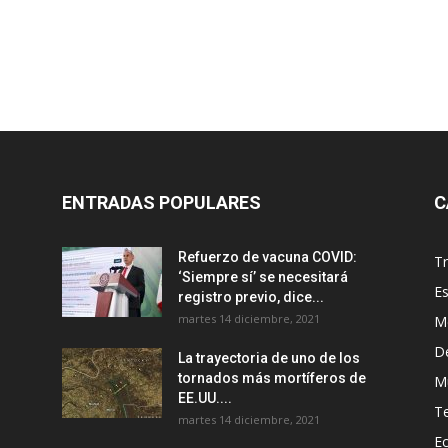
ENTRADAS POPULARES
C
Refuerzo de vacuna COVID:
T
‘Siempre sí’ se necesitará
E
registro previo, dice...
martes 14 diciembre, 2021
M
D
La trayectoria de uno de los
tornados más mortíferos de
M
EE.UU....
T
martes 14 diciembre, 2021
E