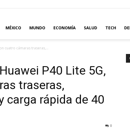
MÉXICO
MUNDO
ECONOMÍA
SALUD
TECH
DE
on cuatro cámaras traseras,...
 Huawei P40 Lite 5G,
as traseras,
y carga rápida de 40
0