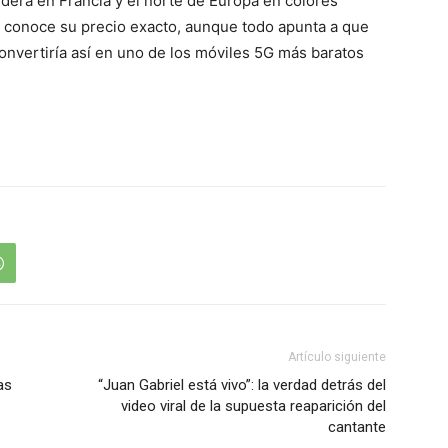
nderá en Francia y el norte de Europa en colores
 conoce su precio exacto, aunque todo apunta a que
convertiría así en uno de los móviles 5G más baratos
Artículo siguiente
as
“Juan Gabriel está vivo”: la verdad detrás del
video viral de la supuesta reaparición del
cantante