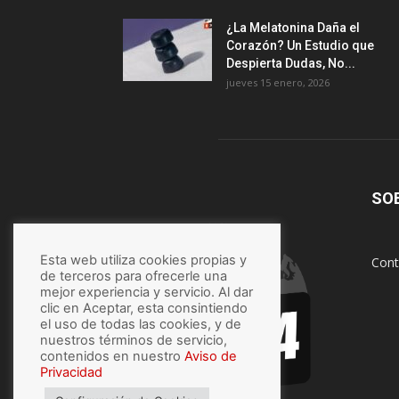
¿La Melatonina Daña el
Corazón? Un Estudio que
Despierta Dudas, No...
jueves 15 enero, 2026
SO
Esta web utiliza cookies propias y
Cont
de terceros para ofrecerle una
mejor experiencia y servicio. Al dar
clic en Aceptar, esta consintiendo
el uso de todas las cookies, y de
nuestros términos de servicio,
contenidos en nuestro
Aviso de
Privacidad