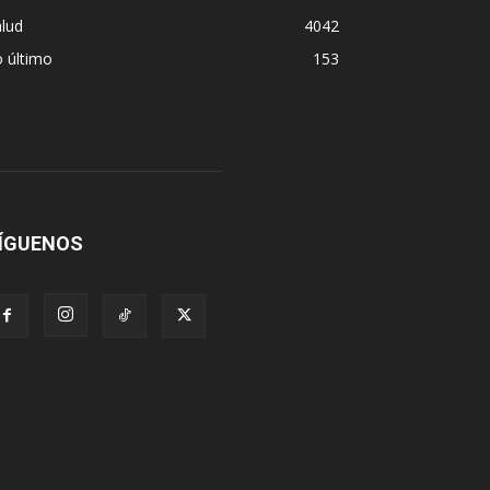
lud
4042
 último
153
ÍGUENOS