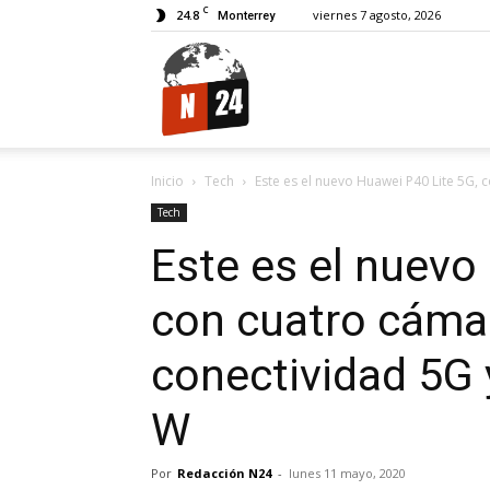
C
24.8
viernes 7 agosto, 2026
Monterrey
N24.
Inicio
Tech
Este es el nuevo Huawei P40 Lite 5G, c
Tech
Este es el nuevo
con cuatro cámar
conectividad 5G 
W
Por
Redacción N24
-
lunes 11 mayo, 2020