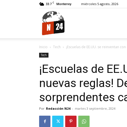
C
33.7
miércoles 5 agosto, 2026
Monterrey
N24.
Inicio
Tech
¡Escuelas de EE.UU. se reinventan co
Tech
¡Escuelas de EE.
nuevas reglas! D
sorprendentes 
Por
Redacción N24
-
martes 3 septiembre, 2024