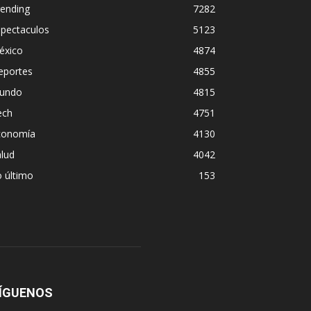
rending
7282
spectaculos
5123
éxico
4874
eportes
4855
undo
4815
ech
4751
conomía
4130
lud
4042
 último
153
ÍGUENOS