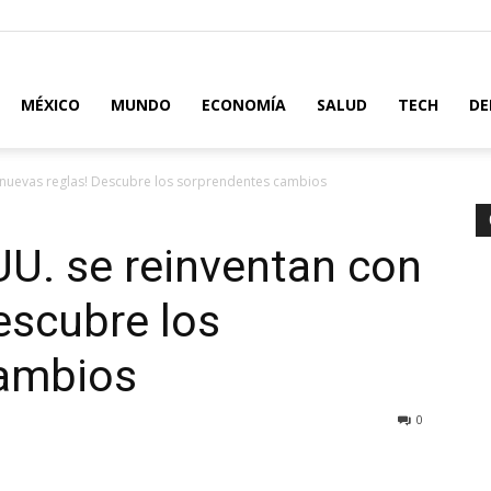
MÉXICO
MUNDO
ECONOMÍA
SALUD
TECH
DE
n nuevas reglas! Descubre los sorprendentes cambios
UU. se reinventan con
escubre los
cambios
0