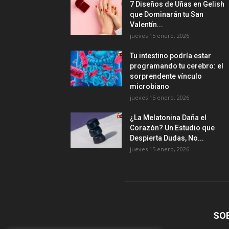
7 Diseños de Uñas en Gelish
que Dominarán tu San
Valentín...
jueves 15 enero, 2026
Tu intestino podría estar
programando tu cerebro: el
sorprendente vínculo
microbiano
jueves 15 enero, 2026
¿La Melatonina Daña el
Corazón? Un Estudio que
Despierta Dudas, No...
jueves 15 enero, 2026
SO