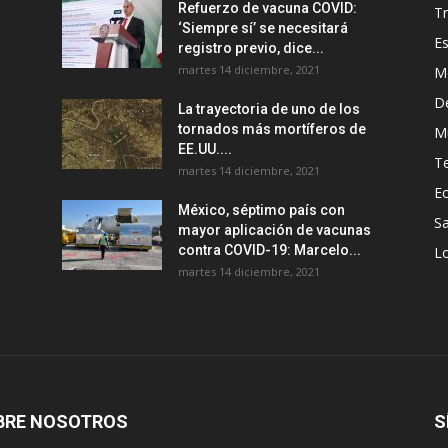
Refuerzo de vacuna COVID:
T
‘Siempre sí’ se necesitará
E
registro previo, dice...
martes 14 diciembre, 2021
M
D
La trayectoria de uno de los
tornados más mortíferos de
M
EE.UU....
T
martes 14 diciembre, 2021
E
México, séptimo país con
Sa
mayor aplicación de vacunas
contra COVID-19: Marcelo...
Lo
martes 14 diciembre, 2021
BRE NOSOTROS
S