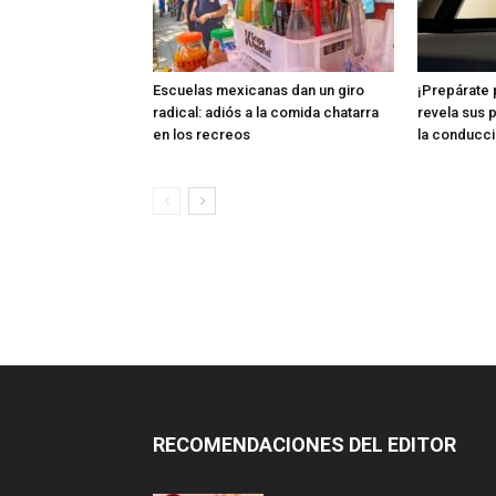
Escuelas mexicanas dan un giro
¡Prepárate p
radical: adiós a la comida chatarra
revela sus 
en los recreos
la conducc
RECOMENDACIONES DEL EDITOR