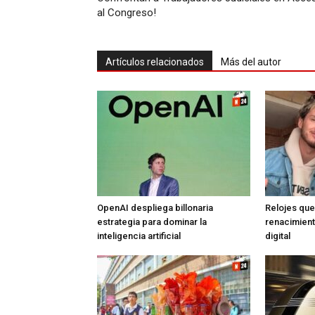
al Congreso!
Artículos relacionados
Más del autor
OpenAI despliega billonaria
Relojes que 
estrategia para dominar la
renacimiento
inteligencia artificial
digital