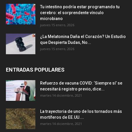
Tu intestino podría estar programando tu
cerebro: el sorprendente vínculo
microbiano
jueves 15 enero, 2026
¿La Melatonina Daña el Corazón? Un Estudio
que Despierta Dudas, No...
jueves 15 enero, 2026
ENTRADAS POPULARES
Refuerzo de vacuna COVID: ‘Siempre sí’ se
necesitará registro previo, dice...
martes 14 diciembre, 2021
La trayectoria de uno de los tornados más
mortíferos de EE.UU....
martes 14 diciembre, 2021