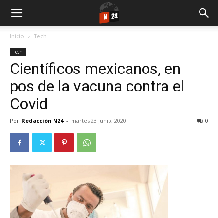
Inicio
Tech
Tech
Científicos mexicanos, en
pos de la vacuna contra el
Covid
Por
Redacción N24
-
martes 23 junio, 2020
0