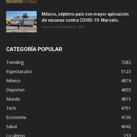
México, séptimo país con mayor aplicación
de vacunas contra COVID-19: Marcelo...
martes 14 diciembre, 2021
CATEGORÍA POPULAR
Trending
7282
Espectaculos
5123
México
4874
Deportes
4855
Mundo
4815
Tech
4751
Economía
4130
Salud
4042
Lo último
153