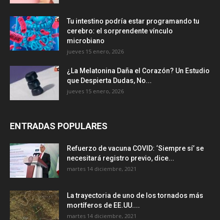
Tu intestino podría estar programando tu
cerebro: el sorprendente vínculo
microbiano
jueves 15 enero, 2026
¿La Melatonina Daña el Corazón? Un Estudio
que Despierta Dudas, No...
jueves 15 enero, 2026
ENTRADAS POPULARES
Refuerzo de vacuna COVID: ‘Siempre sí’ se
necesitará registro previo, dice...
martes 14 diciembre, 2021
La trayectoria de uno de los tornados más
mortíferos de EE.UU....
martes 14 diciembre, 2021