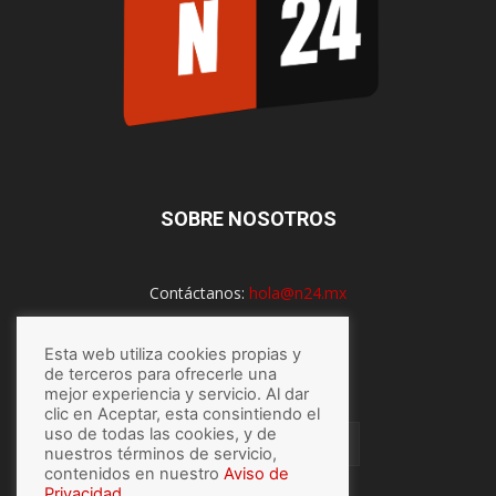
SOBRE NOSOTROS
Contáctanos:
hola@n24.mx
Esta web utiliza cookies propias y
SÍGUENOS
de terceros para ofrecerle una
mejor experiencia y servicio. Al dar
clic en Aceptar, esta consintiendo el
uso de todas las cookies, y de
nuestros términos de servicio,
contenidos en nuestro
Aviso de
Privacidad