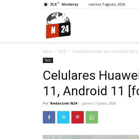
C
35.8
viernes 7 agosto, 2026
Monterrey
N24.
Inicio
Tech
Celulares Huawei que recibirían EMUI
Tech
Celulares Huawei
11, Android 11 [f
Por
Redacción N24
-
jueves 11 junio, 2020