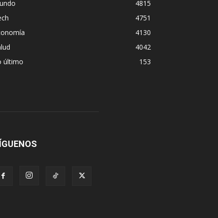
undo
4815
ech
4751
conomía
4130
lud
4042
 último
153
ÍGUENOS