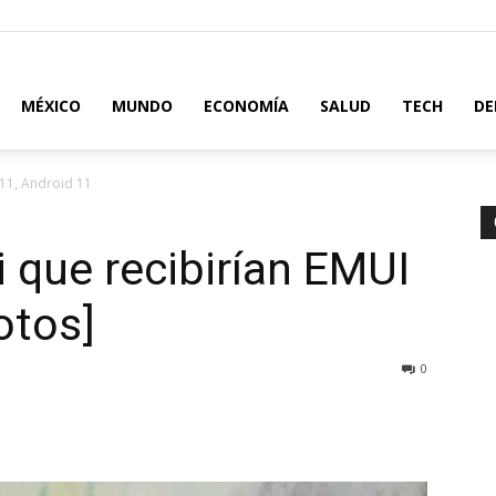
MÉXICO
MUNDO
ECONOMÍA
SALUD
TECH
DE
 11, Android 11
 que recibirían EMUI
otos]
0