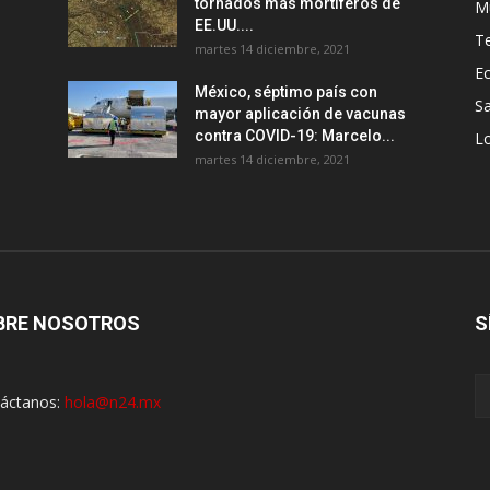
tornados más mortíferos de
M
EE.UU....
T
martes 14 diciembre, 2021
E
México, séptimo país con
Sa
mayor aplicación de vacunas
contra COVID-19: Marcelo...
Lo
martes 14 diciembre, 2021
BRE NOSOTROS
S
áctanos:
hola@n24.mx