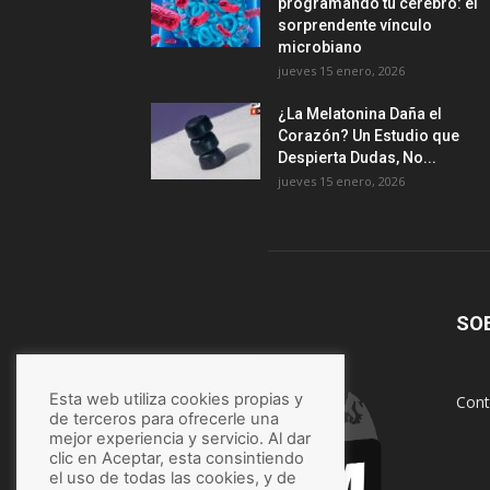
programando tu cerebro: el
sorprendente vínculo
microbiano
jueves 15 enero, 2026
¿La Melatonina Daña el
Corazón? Un Estudio que
Despierta Dudas, No...
jueves 15 enero, 2026
SO
Esta web utiliza cookies propias y
Cont
de terceros para ofrecerle una
mejor experiencia y servicio. Al dar
clic en Aceptar, esta consintiendo
el uso de todas las cookies, y de