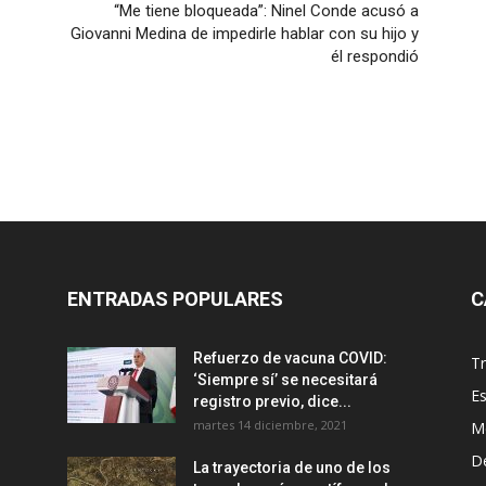
“Me tiene bloqueada”: Ninel Conde acusó a
Giovanni Medina de impedirle hablar con su hijo y
él respondió
ENTRADAS POPULARES
C
Refuerzo de vacuna COVID:
T
‘Siempre sí’ se necesitará
E
registro previo, dice...
martes 14 diciembre, 2021
M
D
La trayectoria de uno de los