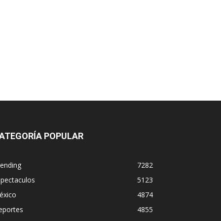
ATEGORÍA POPULAR
rending
7282
spectaculos
5123
éxico
4874
eportes
4855