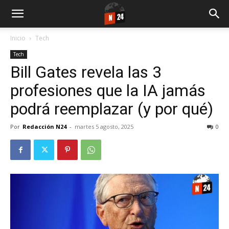
Inicio
Tech
Tech
Bill Gates revela las 3
profesiones que la IA jamás
podrá reemplazar (y por qué)
Por
Redacción N24
-
martes 5 agosto, 2025
0